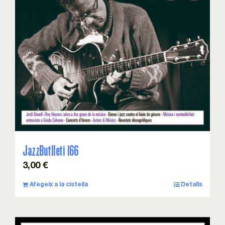
JazzButlleti 166
3,00
€
Afegeix a la cistella
Detalls