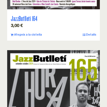
JazzButlleti 164
3,00
€
Afegeix a la cistella
Detalls