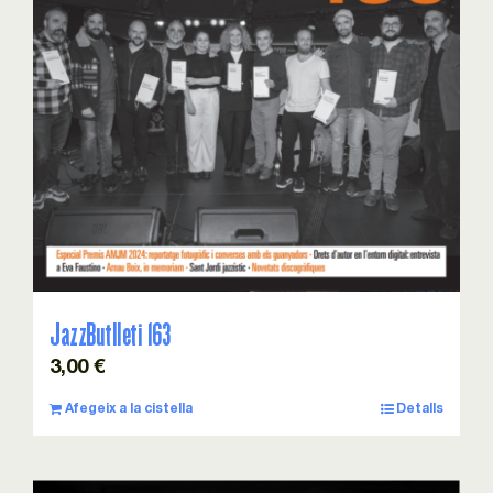
Esdeveniments
Col·laboracions
Sostenibilitat
Associa’t!
Contacte
JazzButlleti 163
3,00
€
Cistella
Afegeix a la cistella
Detalls