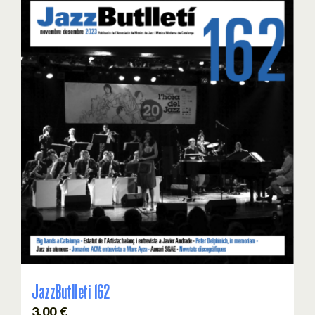
JazzButlleti 162
3,00
€