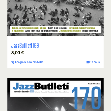
JazzButlleti 169
3,00
€
Afegeix a la cistella
Detalls