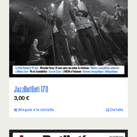
JazzButlleti 170
3,00
€
Afegeix a la cistella
Detalls