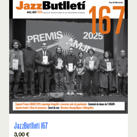
JazzButlleti 167
3,00
€