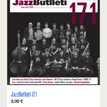
JazzButlleti 171
3,00
€