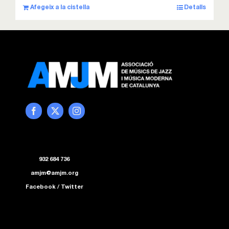
Afegeix a la cistella
Detalls
932 684 736
amjm@amjm.org
Facebook
/
Twitter