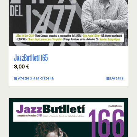
JazzButlleti 165
3,00
€
Afegeix a la cistella
Detalls