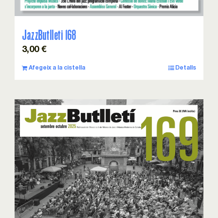
JazzButlleti 168
3,00
€
Afegeix a la cistella
Detalls