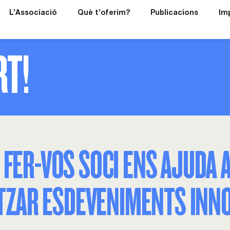
L’Associació
Què t’oferim?
Publicacions
Im
RT!
 FER-VOS SOCI ENS AJUDA 
NITZAR ESDEVENIMENTS IN