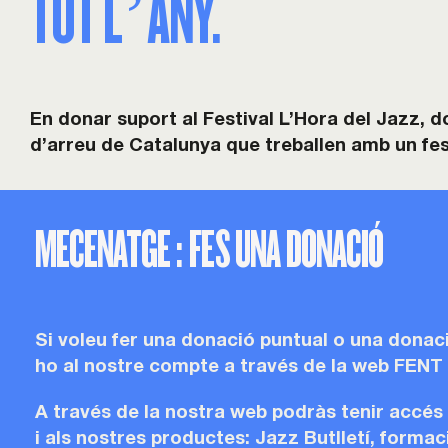
TOT L’ANY.
En donar suport al Festival L’Hora del Jazz, d
d’arreu de Catalunya que treballen amb un festiv
MECENATGE : FES UNA DONACIÓ
Si voleu fer una donació puntual o una donaci
ho al nostre compte a través de la web FENT
A través de la nostra web podràs tenir accés 
i als nostres productes: Jazz Butlletí, formac