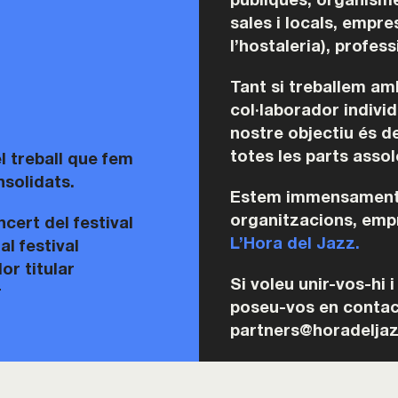
públiques, organisme
sales i locals, empre
l’hostaleria), profess
Tant si treballem am
col·laborador indivi
nostre objectiu és de
totes les parts assol
 treball que fem
solidats.
Estem immensament a
organitzacions, empr
cert del festival
L’Hora del Jazz.
l festival
r titular
Si voleu unir-vos-hi 
r
poseu-vos en contac
partners@horadelja