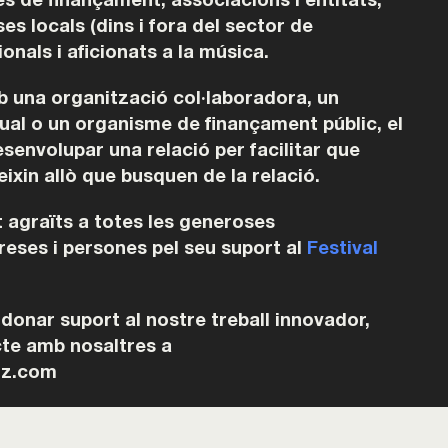
s de finançament, associacions i entitats,
ses locals (dins i fora del sector de
ionals i aficionats a la música.
b una organització col·laboradora, un
dual o un organisme de finançament públic, el
senvolupar una relació per facilitar que
eixin allò que busquen de la relació.
graïts a totes les generoses
eses i persones pel seu suport al
Festival
i donar suport al nostre treball innovador,
te amb nosaltres a
zz.com