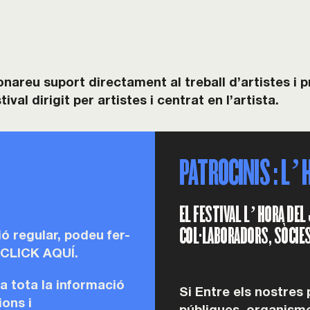
onareu suport directament al treball d’artistes i
al dirigit per artistes i centrat en l’artista.
PATROCINIS : L’
EL FESTIVAL L’HORA DEL
COL·LABORADORS, SÒCIES 
ó regular, podeu fer-
 CLICK AQUÍ.
a tota la informació
Si Entre els nostres
ions i