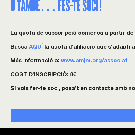
O TAMBÉ… FES-TE SOCI !
La quota de subscripció comença a partir de 
Busca
AQUÍ
la quota d’afiliació que s’adapti 
Més informació a:
www.amjm.org/associat
COST D’INSCRIPCIÓ: 8
€
Si vols fer-te soci, posa’t en contacte amb n