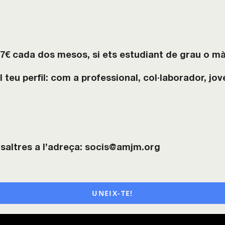
7€ cada dos mesos, si ets estudiant de grau o mà
al teu perfil: com a professional, col·laborador, jov
osaltres a l’adreça: socis@amjm.org
UNEIX-TE!