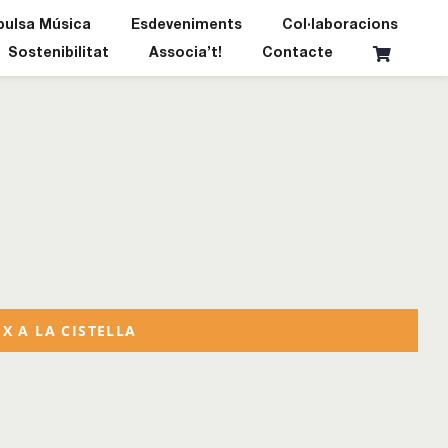
pulsa Música
Esdeveniments
Col·laboracions
Sostenibilitat
Associa’t!
Contacte
X A LA CISTELLA