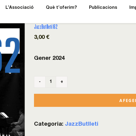
L’Associació
Què t’oferim?
Publicacions
Im
JazzButlleti 162
3,00
€
Gener 2024
quantitat
de
AFEGEI
JazzButlleti
162
Categoria:
JazzButlleti