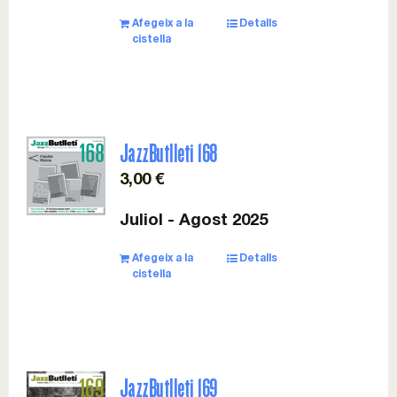
Afegeix a la
Detalls
cistella
JazzButlleti 168
3,00
€
Juliol - Agost 2025
Afegeix a la
Detalls
cistella
JazzButlleti 169