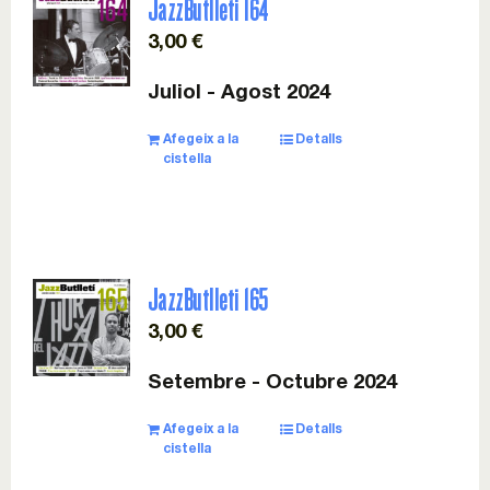
JazzButlleti 164
3,00
€
Juliol - Agost 2024
Afegeix a la
Detalls
cistella
JazzButlleti 165
3,00
€
Setembre - Octubre 2024
Afegeix a la
Detalls
cistella