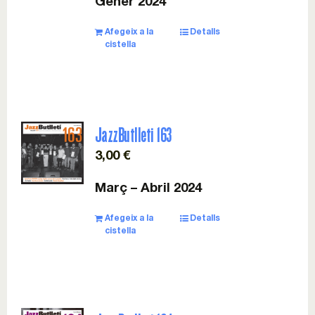
Gener 2024
Esdeveniments
Afegeix a la
Detalls
cistella
Col·laboracions
Sostenibilitat
JazzButlleti 163
Associa’t!
3,00
€
Març – Abril 2024
Contacte
Afegeix a la
Detalls
cistella
Cistella