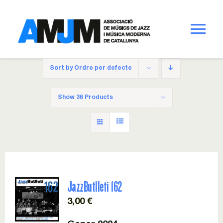
Skip
to
content
Tog
Nav
AMJM – Associació de Músics de Jazz i Música
Sort by
Ordre per defecte
Moderna de Catalunya
Show
36 Products
L’Associació
Què t’oferim?
Publicacions
JazzButlleti 162
Impulsa Música
3,00
€