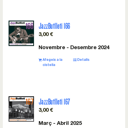
JazzButlleti 166
3,00
€
Novembre - Desembre 2024
Afegeix a la
Detalls
cistella
JazzButlleti 167
3,00
€
Març - Abril 2025