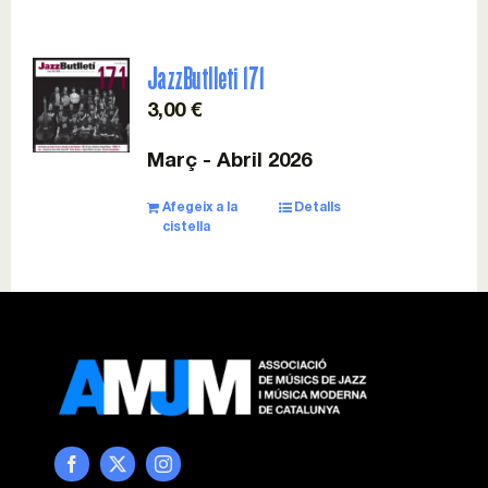
JazzButlleti 171
3,00
€
Març - Abril 2026
Afegeix a la
Detalls
cistella