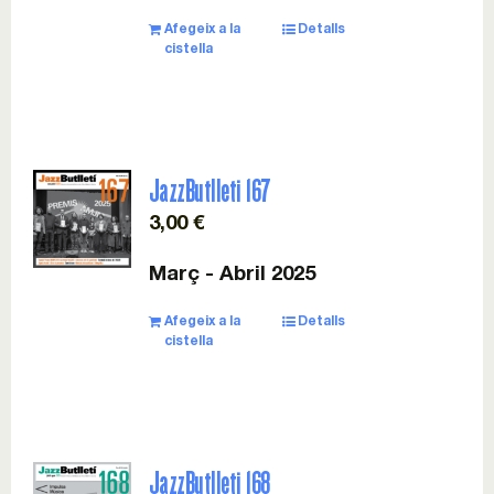
Afegeix a la
Detalls
cistella
JazzButlleti 167
3,00
€
Març - Abril 2025
Afegeix a la
Detalls
cistella
JazzButlleti 168