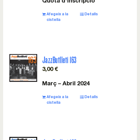
Quota d'inscripció
Esdeveniments
Afegeix a la
Detalls
cistella
Col·laboracions
Sostenibilitat
JazzButlleti 163
Associa’t!
3,00
€
Març – Abril 2024
Contacte
Afegeix a la
Detalls
cistella
Cistella