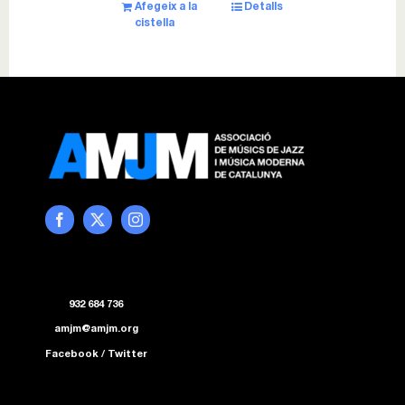
Afegeix a la
Detalls
cistella
932 684 736
amjm@amjm.org
Facebook
/
Twitter