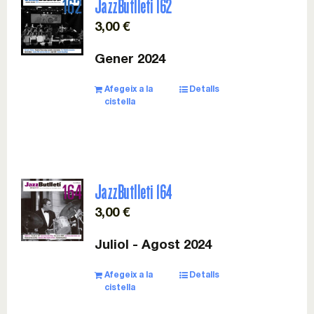
JazzButlleti 162
3,00
€
Gener 2024
Afegeix a la
Detalls
cistella
JazzButlleti 164
3,00
€
Juliol - Agost 2024
Afegeix a la
Detalls
cistella