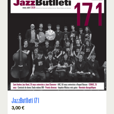
JazzButlleti 171
3,00
€