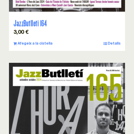
JazzButlleti 164
3,00
€
Afegeix a la cistella
Detalls