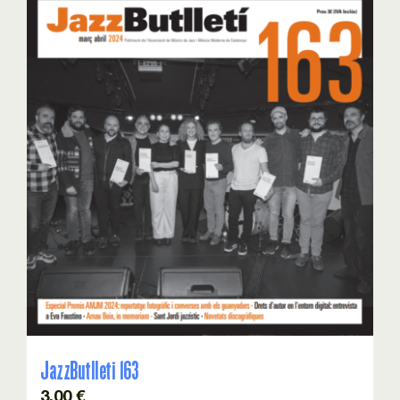
JazzButlleti 163
3,00
€