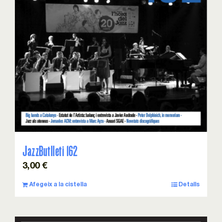
Esdeveniments
Col·laboracions
Sostenibilitat
Associa’t!
Contacte
JazzButlleti 162
3,00
€
Cistella
Afegeix a la cistella
Detalls