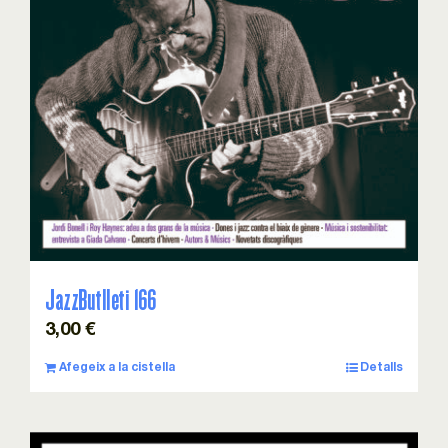
JazzButlleti 166
3,00
€
Afegeix a la cistella
Detalls