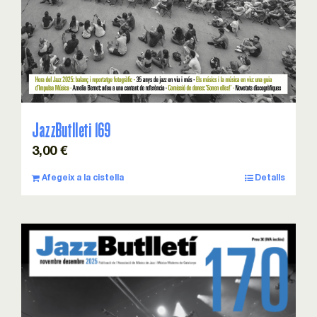
JazzButlleti 169
3,00
€
Afegeix a la cistella
Detalls