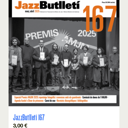
JazzButlleti 167
3,00
€