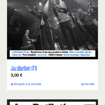
JazzButlleti 170
3,00
€
Afegeix a la cistella
Detalls