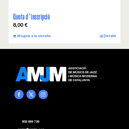
Quota d’inscripció
8,00
€
Afegeix a la cistella
Detalls
932 684 736