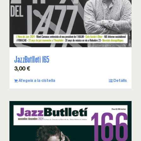
JazzButlleti 165
3,00
€
Afegeix a la cistella
Detalls