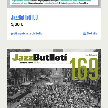
JazzButlleti 168
3,00
€
Afegeix a la cistella
Detalls