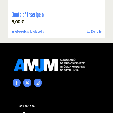
Quota d’inscripció
8,00
€
Afegeix a la cistella
Detalls
932 684 736