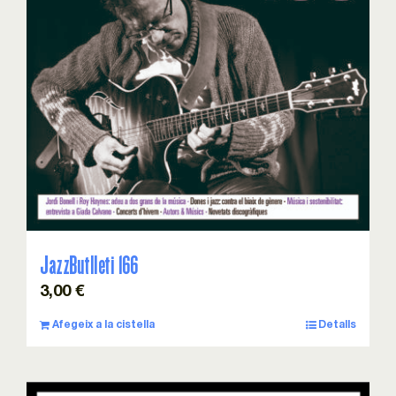
JazzButlleti 166
3,00
€
Afegeix a la cistella
Detalls