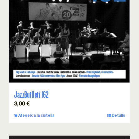
Esdeveniments
Col·laboracions
Sostenibilitat
Associa’t!
Contacte
JazzButlleti 162
3,00
€
Cistella
Afegeix a la cistella
Detalls