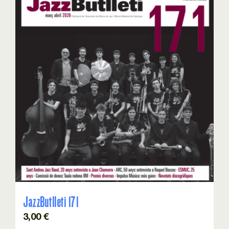
JazzButlleti 171
3,00
€