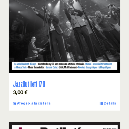
JazzButlleti 170
3,00
€
Afegeix a la cistella
Detalls