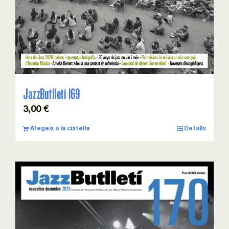
JazzButlleti 169
3,00
€
Afegeix a la cistella
Detalls