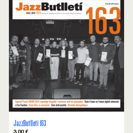
JazzButlleti 163
3,00
€