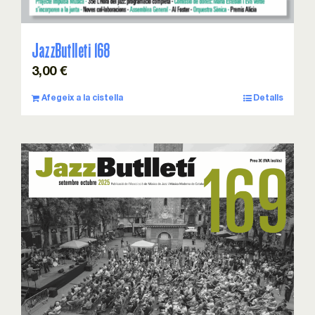
JazzButlleti 168
3,00
€
Afegeix a la cistella
Detalls