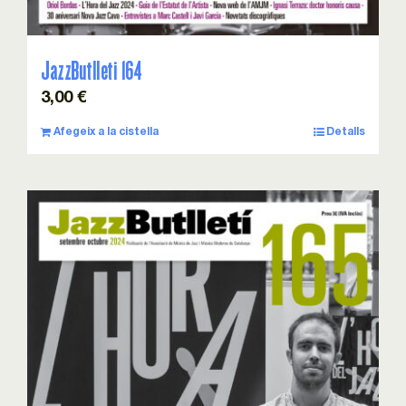
JazzButlleti 164
3,00
€
Afegeix a la cistella
Detalls