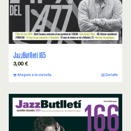
JazzButlleti 165
3,00
€
Afegeix a la cistella
Detalls