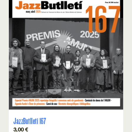
JazzButlleti 167
3,00
€