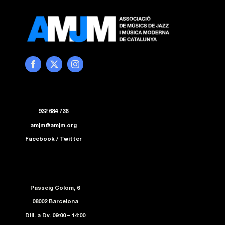
932 684 736
amjm@amjm.org
Facebook
/
Twitter
Passeig Colom, 6
08002 Barcelona
Dill. a Dv. 09:00 – 14:00