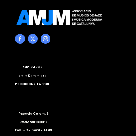
932 684 736
amjm@amjm.org
Facebook
/
Twitter
Passeig Colom, 6
08002 Barcelona
Dill. a Dv. 09:00 – 14:00