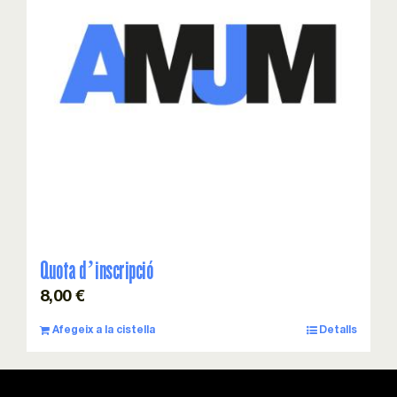
Esdeveniments
Col·laboracions
Sostenibilitat
Associa’t!
Contacte
Quota d’inscripció
8,00
€
Cistella
Afegeix a la cistella
Detalls