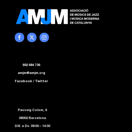
932 684 736
amjm@amjm.org
Facebook
/
Twitter
Passeig Colom, 6
08002 Barcelona
Dill. a Dv. 09:00 – 14:00