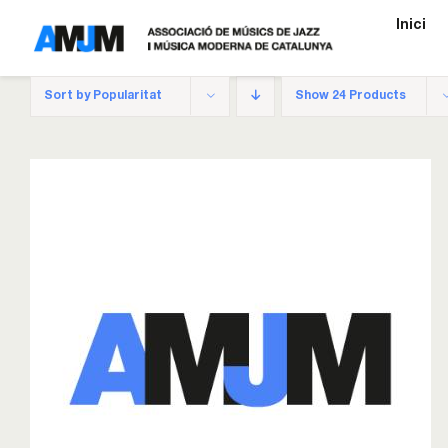
Skip
Inici
to
content
Sort by
Popularitat
Show
24 Products