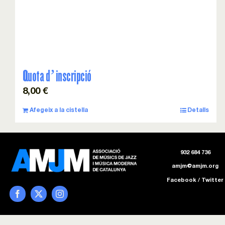
Quota d’inscripció
8,00
€
Afegeix a la cistella
Detalls
932 684 736
amjm@amjm.org
Facebook
/
Twitter