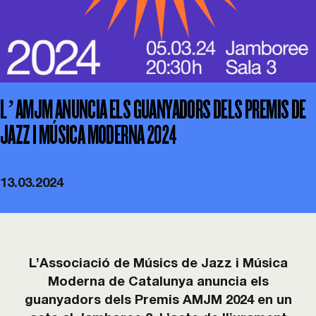
Esdeveniments
Col·laboracions
L’AMJM ANUNCIA ELS GUANYADORS DELS PREMIS DE
Sostenibilitat
JAZZ I MÚSICA MODERNA 2024
Associa’t!
13.03.2024
Contacte
Cistella
L’Associació de Músics de Jazz i Música
Moderna de Catalunya anuncia els
guanyadors dels Premis AMJM 2024 en un