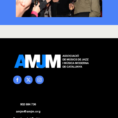
932 684 736
amjm@amjm.org