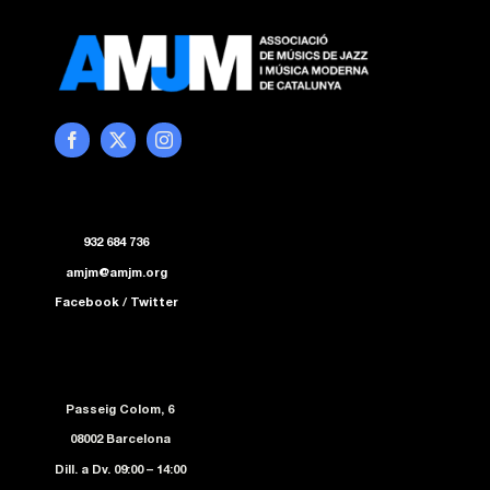
932 684 736
amjm@amjm.org
Facebook
/
Twitter
Passeig Colom, 6
08002 Barcelona
Dill. a Dv. 09:00 – 14:00