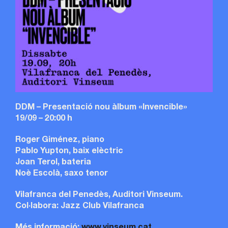
DDM – Presentació nou àlbum «Invencible»
19/09 – 20:00 h
Roger Giménez, piano
Pablo Yupton, baix elèctric
Joan Terol, bateria
Noè Escolà, saxo tenor
Vilafranca del Penedès, Auditori Vinseum.
Col·labora: Jazz Club Vilafranca
Més informació:
www.vinseum.cat