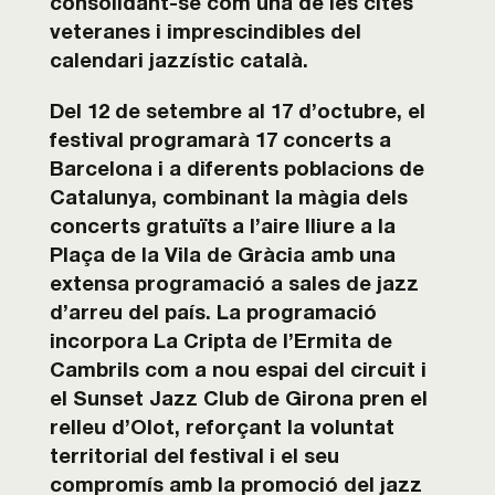
consolidant-se com una de les cites
veteranes i imprescindibles del
calendari
jazzístic català.
Del 12 de setembre al 17 d’octubre, el
festival programarà 17 concerts a
Barcelona i a
diferents poblacions de
Catalunya, combinant la màgia dels
concerts gratuïts a l’aire l
liure a la
Plaça de la Vila de Gràcia amb una
extensa programació a sales de jazz
d’arreu
del país.
La programació
incorpora La Cripta de
l’Ermita de
Cambrils com a nou espai del circuit i
el Sunset Jazz Club de Girona pren el
relleu d’Olot, reforçant la voluntat
territorial del festival i el seu
compromís amb la promoció
del jazz