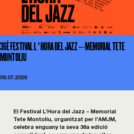
Esdeveniments
Col·laboracions
36È FESTIVAL L’HORA DEL JAZZ – MEMORIAL TETE
Sostenibilitat
MONTOLIU
Associa’t!
09.07.2026
Contacte
Cistella
El Festival L’Hora del Jazz – Memorial
Tete Montoliu, organitzat per l’AMJM,
celebra enguany la seva 36a
edició