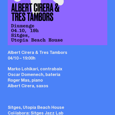
Albert Cirera & Tres Tambors
04/10 – 19:00h
Marko Lohikari, contrabaix
Oscar Domenech, bateria
Roger Mas, piano
Albert Cirera, saxos
Sitges, Utopia Beach House
Col·labora: Sitges Jazz Lab