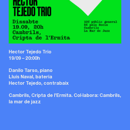
Hector Tejedo Trio
19/09 – 20:00h
Danilo Tarso, piano
Lluís Naval, bateria
Hector Tejedo, contrabaix
Cambrils, Cripta de l’Ermita. Col·labora: Cambrils,
la mar de jazz