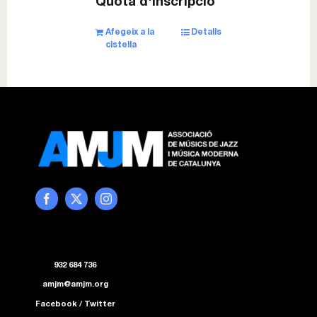
Quota d'inscripció
Esdeveniments
Afegeix a la
Detalls
cistella
Col·laboracions
Sostenibilitat
Associa’t!
Contacte
Cistella
932 684 736
amjm@amjm.org
Facebook
/
Twitter