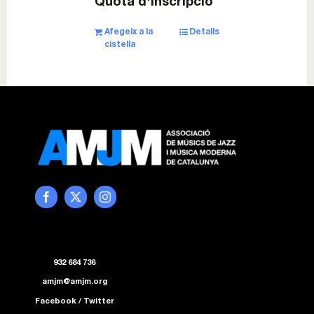
Quota d'inscripció
Esdeveniments
Afegeix a la
Detalls
cistella
Col·laboracions
Sostenibilitat
Associa’t!
Contacte
Cistella
932 684 736
amjm@amjm.org
Facebook
/
Twitter