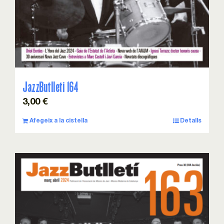
JazzButlleti 164
3,00
€
Afegeix a la cistella
Detalls