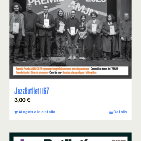
JazzButlleti 167
3,00
€
Afegeix a la cistella
Detalls