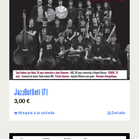
Esdeveniments
Col·laboracions
Sostenibilitat
Associa’t!
Contacte
JazzButlleti 171
3,00
€
Cistella
Afegeix a la cistella
Detalls