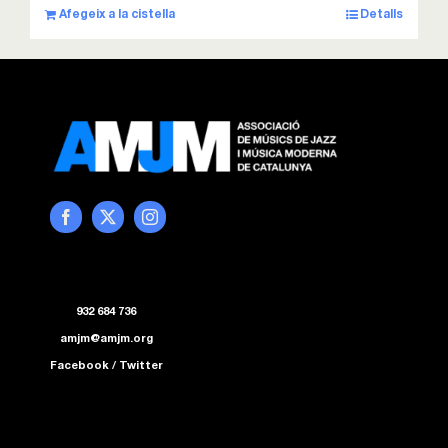
Afegeix a la cistella
Detalls
932 684 736
amjm@amjm.org
Facebook
/
Twitter