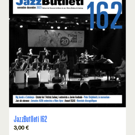
JazzButlleti 162
3,00
€