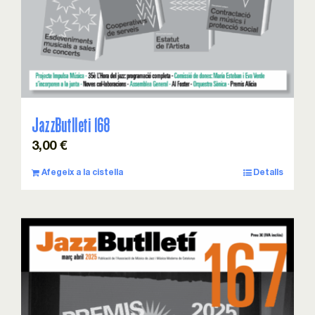
JazzButlleti 168
3,00
€
Afegeix a la cistella
Detalls