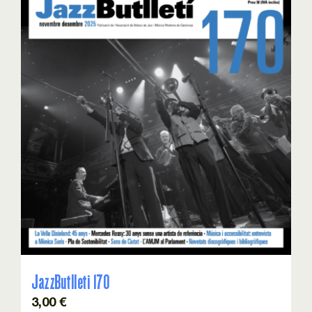
JazzButlleti 170
3,00
€