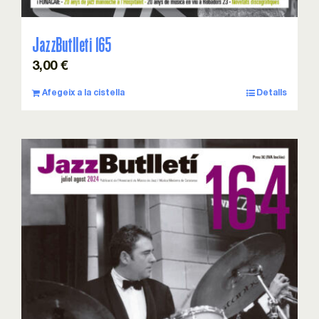
JazzButlleti 165
3,00
€
Afegeix a la cistella
Detalls