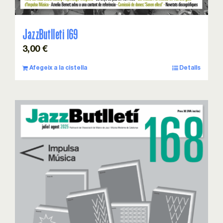
JazzButlleti 169
3,00
€
Afegeix a la cistella
Detalls