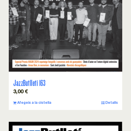
JazzButlleti 163
3,00
€
Afegeix a la cistella
Detalls