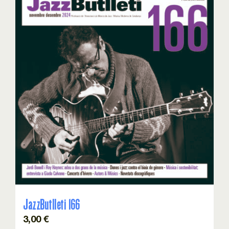
JazzButlleti 166
3,00
€