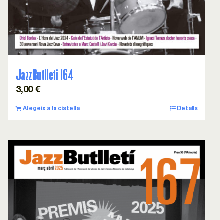
JazzButlleti 164
3,00
€
Afegeix a la cistella
Detalls