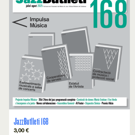
JazzButlleti 168
3,00
€