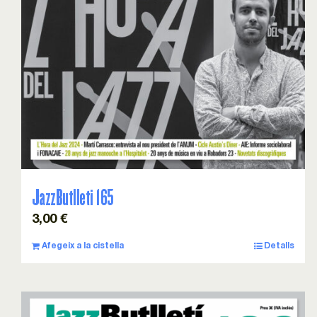
JazzButlleti 165
3,00
€
Afegeix a la cistella
Detalls