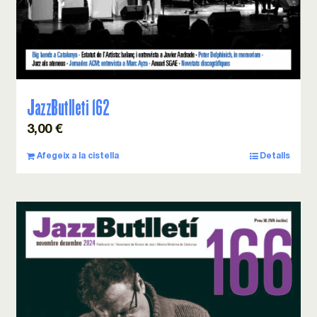
JazzButlleti 162
3,00
€
Afegeix a la cistella
Detalls