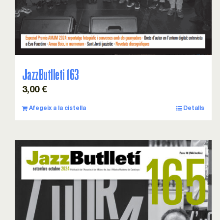
JazzButlleti 163
3,00
€
Afegeix a la cistella
Detalls