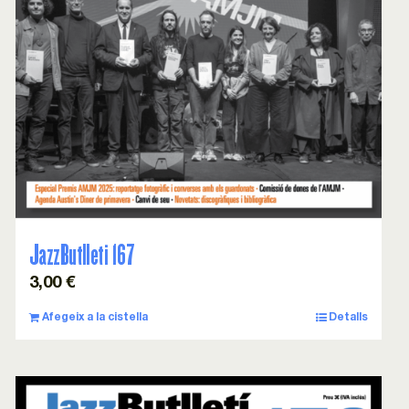
JazzButlleti 167
3,00
€
Afegeix a la cistella
Detalls