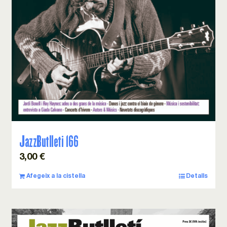
JazzButlleti 166
3,00
€
Afegeix a la cistella
Detalls