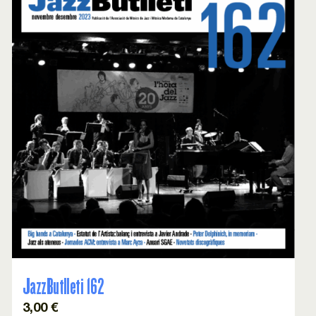
JazzButlleti 162
3,00
€