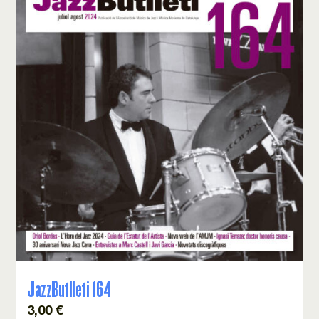
JazzButlleti 164
3,00
€