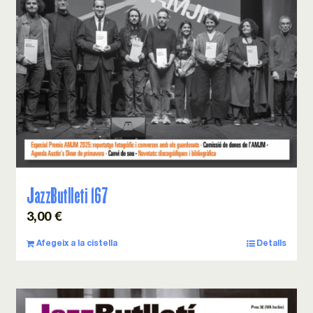
JazzButlleti 167
3,00
€
Afegeix a la cistella
Detalls