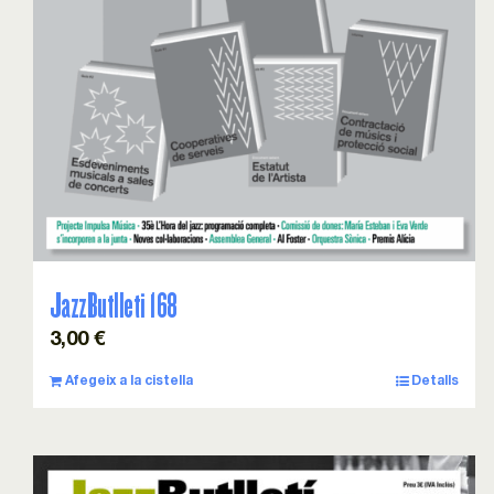
JazzButlleti 168
3,00
€
Afegeix a la cistella
Detalls