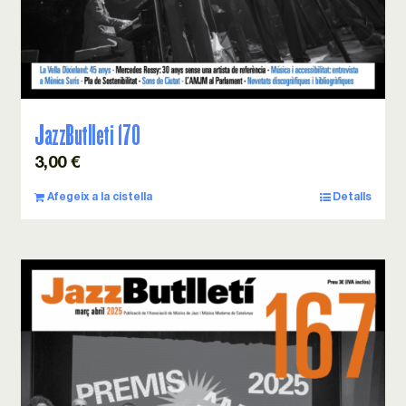
JazzButlleti 170
3,00
€
Afegeix a la cistella
Detalls