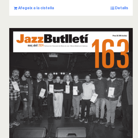
Afegeix a la cistella
Detalls