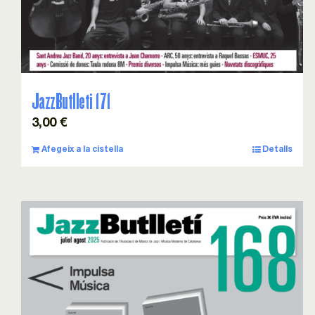
JazzButlleti 171
3,00
€
Afegeix a la cistella
Detalls