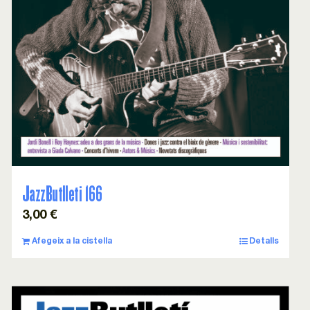
JazzButlleti 166
3,00
€
Afegeix a la cistella
Detalls