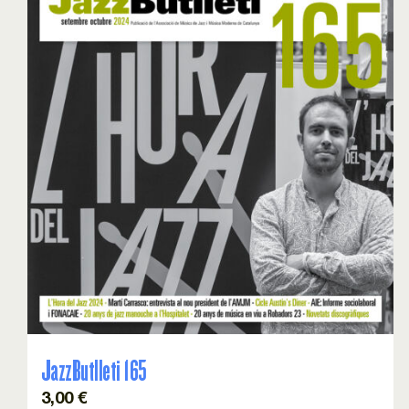
JazzButlleti 165
3,00
€