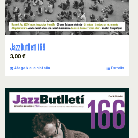
JazzButlleti 169
3,00
€
Afegeix a la cistella
Detalls