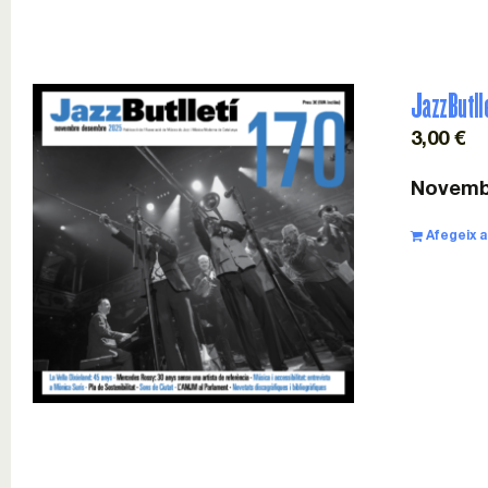
JazzButll
3,00
€
Novemb
Afegeix a 