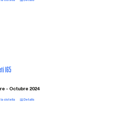
la cistella
Detalls
eti 165
e - Octubre 2024
la cistella
Detalls