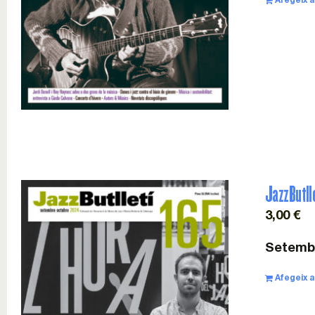
Afegeix a 
JazzButll
3,00
€
Setembr
Afegeix a 