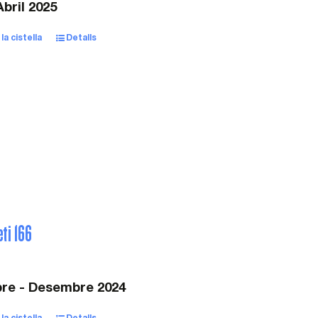
bril 2025
la cistella
Detalls
eti 166
re - Desembre 2024