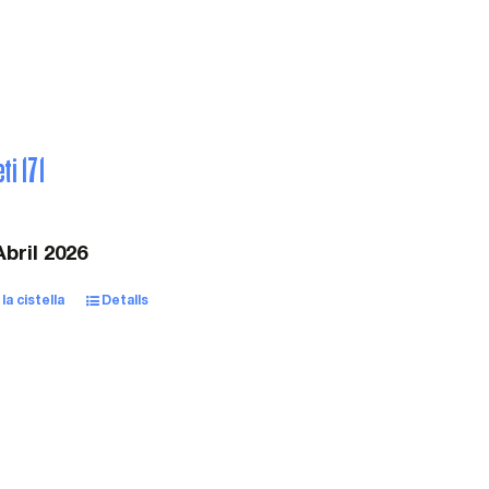
ti 171
bril 2026
la cistella
Detalls