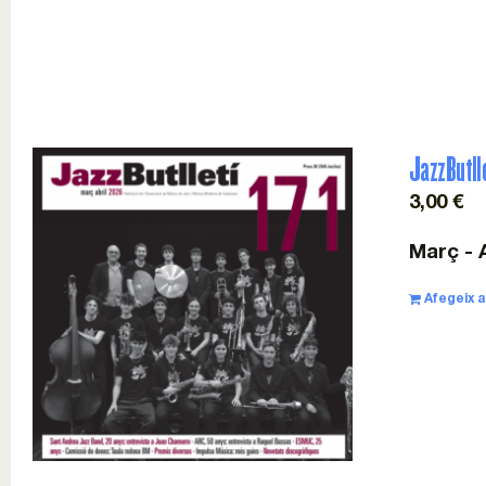
JazzButlle
3,00
€
Març - A
Afegeix a 