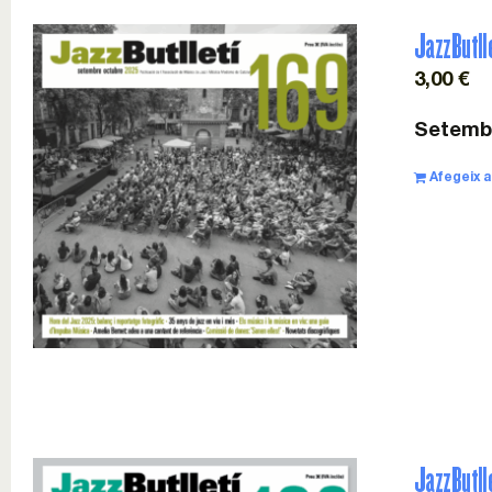
JazzButll
3,00
€
Setembr
Afegeix a 
JazzButll