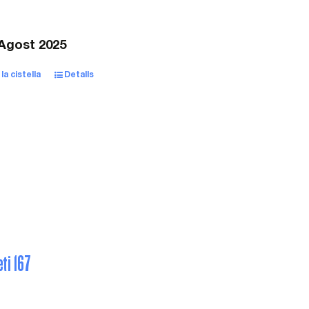
 Agost 2025
la cistella
Detalls
eti 167