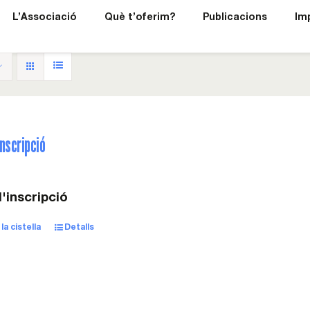
L’Associació
Què t’oferim?
Publicacions
Im
nscripció
'inscripció
la cistella
Detalls