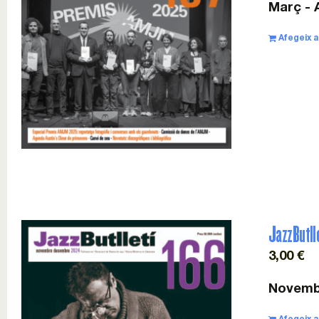
Març - A
Afegeix a 
JazzButll
3,00
€
Novemb