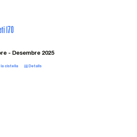
eti 170
re - Desembre 2025
la cistella
Detalls