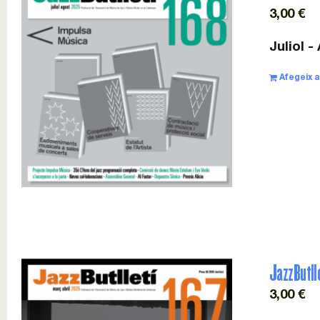
3,00
€
Juliol -
Afegeix a 
JazzButll
3,00
€