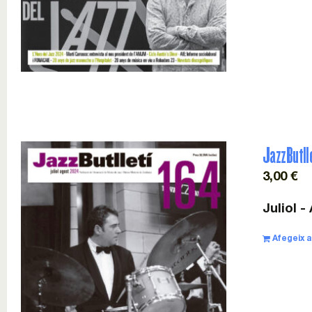
JazzButll
3,00
€
Juliol -
Afegeix a 