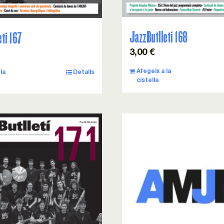
JazzButlleti 168
eti 167
3,00
€
Afegeix a la
la
Detalls
cistella