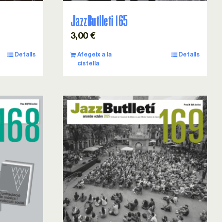
JazzButlleti 165
3,00
€
Detalls
Afegeix a la
Detalls
cistella