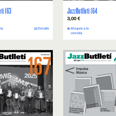
eti 163
JazzButlleti 164
3,00
€
la
Detalls
Afegeix a la
cistella