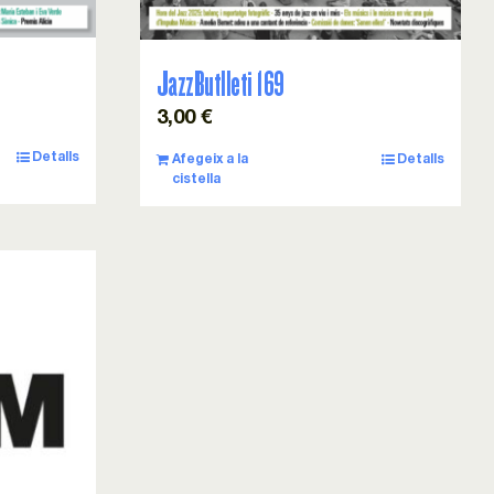
JazzButlleti 169
3,00
€
Detalls
Afegeix a la
Detalls
cistella