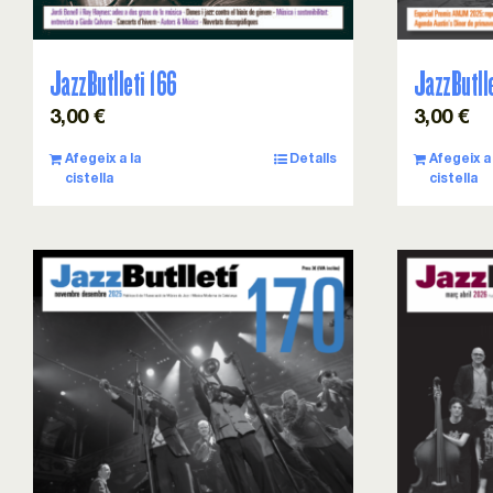
JazzButlleti 166
JazzButll
3,00
€
3,00
€
Afegeix a la
Detalls
Afegeix a 
cistella
cistella