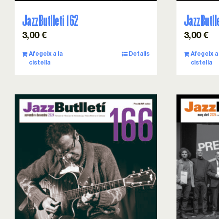
JazzButlleti 162
JazzButll
3,00
€
3,00
€
Afegeix a la
Detalls
Afegeix a 
cistella
cistella